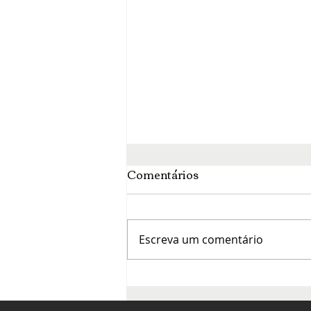
Comentários
Escreva um comentário
O mês da francofonia agita
a cena cultural de Brasília