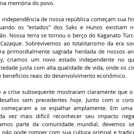
a na memória do povo.
 independência de nossa república começam sua hist
uando os "estados" dos Saks e Hunos existiam no 
o. Nossa terra se tornou o berço do Kaganato Türco
azaque. Sobrevivemos ao totalitarismo da era sovi
ra primordialmente sagrada herdada de nossos ance
sy, criamos um novo estado independente no qua
iedade justa com alta qualidade de vida, onde os c
 e benefícios reais do desenvolvimento econômico.
e a crise subsequente mostraram claramente que o 
desafios sem precedentes hoje. Junto com o corona
s" começaram a se espalhar amplamente. Em uma 
da vez mais difícil reconhecer seu impacto negati
mos parte da comunidade mundial, devemos ser 
ê não pode romper com sua cultura original e tradiç