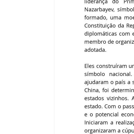
liderança do Pri
Nazarbayev, símbo
formado, uma moed
Constituição da Rep
diplomáticas com e
membro de organizaç
adotada. 
Eles construíram u
símbolo nacional.
ajudaram o país a s
China, foi determi
estados vizinhos.
estado. Com o passa
e o potencial econ
Iniciaram a realiza
organizaram a cúpu