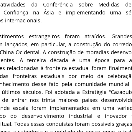
tividades da Conferência sobre Medidas de 
a Confiança na Ásia e implementando uma sér
s internacionais. 
vestimentos estrangeiros foram atraídos. Grande
m lançados, em particular, a construção do corredor
 China Ocidental. A construção de moradias desenvo
entes. A terceira década é uma época para ati
s relacionadas à fronteira estadual foram finalmente
 das fronteiras estaduais por meio da celebraçã
conhecimento desse fato pela comunidade mundial
últimos séculos. Foi adotada a Estratégia "Cazaquis
o de entrar nos trinta maiores países desenvolvi
nde escala foram implementados em uma varieda
po do desenvolvimento industrial e inovador 
tual. Todas essas conquistas foram possíveis graças 
ayev, a sabedoria e a unidade do nosso povo, o tra