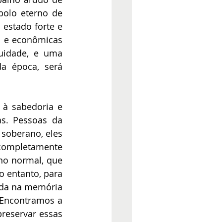
olo eterno de 
estado forte e 
 e econômicas 
uidade, e uma 
a época, será 
 à sabedoria e 
s. Pessoas da 
oberano, eles 
completamente 
no normal, que 
 entanto, para 
da na memória 
Encontramos a 
reservar essas 