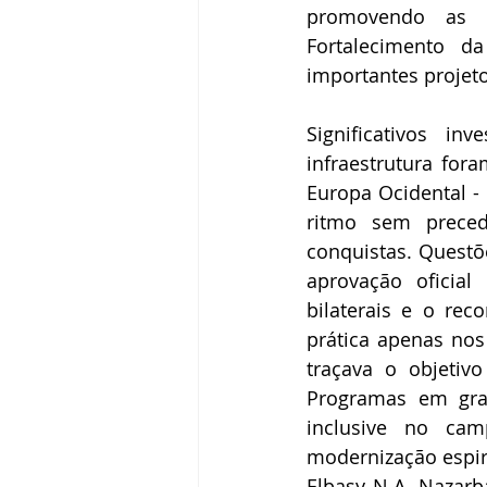
promovendo as a
Fortalecimento d
importantes projeto
Significativos in
infraestrutura fora
Europa Ocidental -
ritmo sem preced
conquistas. Questõe
aprovação oficial
bilaterais e o re
prática apenas nos 
traçava o objetiv
Programas em gra
inclusive no cam
modernização espiri
Elbasy N.A. Nazarb