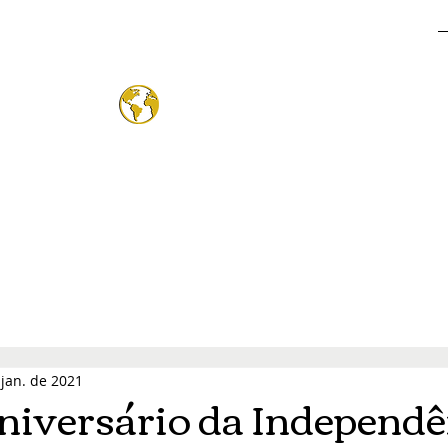
o Mund
®
 jan. de 2021
niversário da Independê