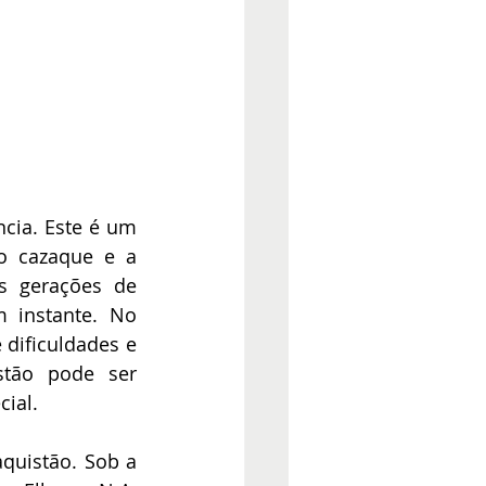
cia. Este é um 
 cazaque e a 
s gerações de 
 instante. No 
dificuldades e 
stão pode ser 
cial.
uistão. Sob a 