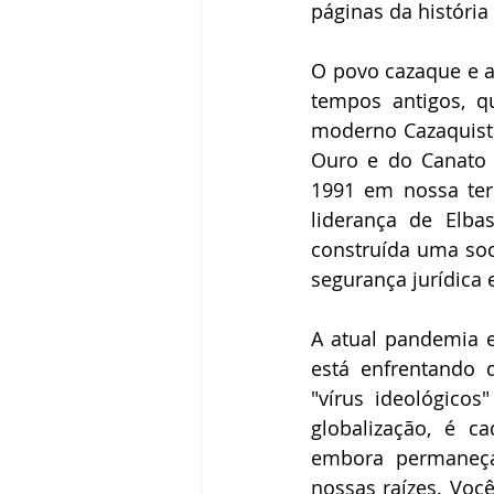
páginas da históri
O povo cazaque e a
tempos antigos, q
moderno Cazaquistã
Ouro e do Canato C
1991 em nossa ter
liderança de Elba
construída uma soc
segurança jurídica
A atual pandemia 
está enfrentando 
"vírus ideológico
globalização, é ca
embora permaneça
nossas raízes. Voc