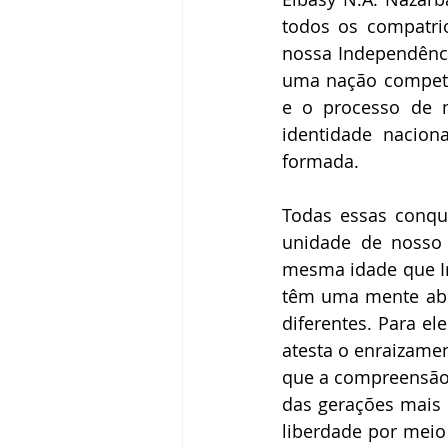
todos os compatri
nossa Independênci
uma nação competit
e o processo de m
identidade nacion
formada.
Todas essas conqui
unidade de nosso 
mesma idade que I
têm uma mente aber
diferentes. Para e
atesta o enraizamen
que a compreensão 
das gerações mais 
liberdade por meio 