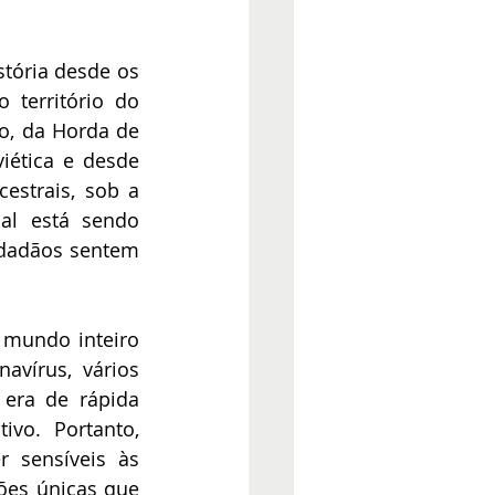
ória desde os 
território do 
, da Horda de 
ética e desde 
strais, sob a 
l está sendo 
idadãos sentem 
mundo inteiro 
vírus, vários 
era de rápida 
vo. Portanto, 
sensíveis às 
ões únicas que 