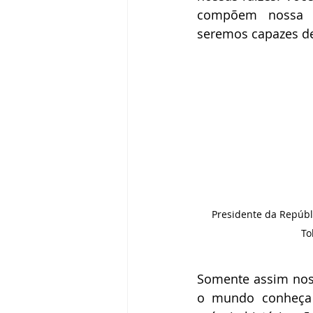
compõem nossa id
seremos capazes de 
Presidente da Repúbli
To
Somente assim noss
o mundo conheça s