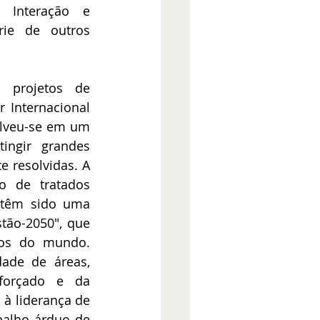
Interação e 
ie de outros 
s projetos de 
 Internacional 
lveu-se em um 
ngir grandes 
 resolvidas. A 
o de tratados 
 têm sido uma 
tão-2050", que 
dos do mundo. 
de de áreas, 
forçado e da 
à liderança de 
balho árduo de 