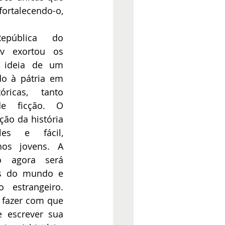
talecendo-o, 
pública do 
v exortou os 
 ideia de um 
o à pátria em 
icas, tanto 
e ficção. O 
ção da história 
es e fácil, 
os jovens. A 
o agora será 
as do mundo e 
estrangeiro. 
fazer com que 
 escrever sua 