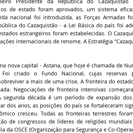
meiro Presidente da República do Cazaquistão -
los de estado foram aprovados, um sistema eficaz
a nacional foi introduzida, as Forças Armadas for
ública do Cazaquistão - a Lei Básica do país foi ado
stados estrangeiros foram estabelecidas. O Cazaqui
ões internacionais de renome. A Estratégia "Cazaqui
ma nova capital - Astana, que hoje é chamada de Nur
 Foi criado o Fundo Nacional, cujas reservas p
obreviver a mais de uma crise. A fronteira do estado
nada. Negociações de fronteira intensivas começar
 A segunda década é um período de expansão dos 
r dos anos, as posições do país se fortaleceram sign
ômico cresceu. Todas as fronteiras terrestres foram
ção de congressos de líderes de religiões mundiais e
la da OSCE (Organização para Segurança e Co-Operaç