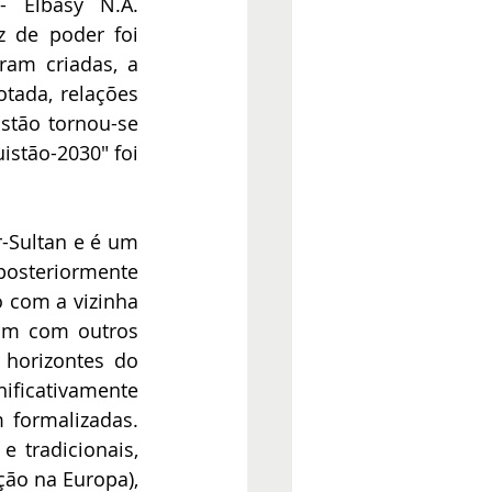
 Elbasy N.A. 
 de poder foi 
am criadas, a 
tada, relações 
stão tornou-se 
stão-2030" foi 
-Sultan e é um 
osteriormente 
 com a vizinha 
am com outros 
horizontes do 
ificativamente 
 formalizadas. 
 tradicionais, 
ão na Europa), 