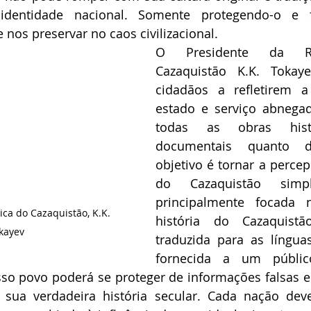
entidade nacional. Somente protegendo-o e for
nos preservar no caos civilizacional.
O Presidente da Re
Cazaquistão K.K. Tokaye
cidadãos a refletirem a
estado e serviço abnegad
todas as obras histór
documentais quanto d
objetivo é tornar a percep
do Cazaquistão simpl
principalmente focada n
ca do Cazaquistão, K.K. 
história do Cazaquistã
kayev
traduzida para as língu
fornecida a um público 
o povo poderá se proteger de informações falsas e 
ua verdadeira história secular. Cada nação deve