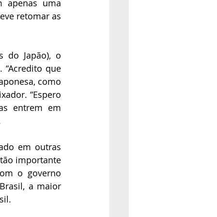
m apenas uma 
eve retomar as 
do Japão), o 
 “Acredito que 
aponesa, como 
xador. “Espero 
as entrem em 
.
ado em outras 
tão importante 
com o governo 
asil, a maior 
il.