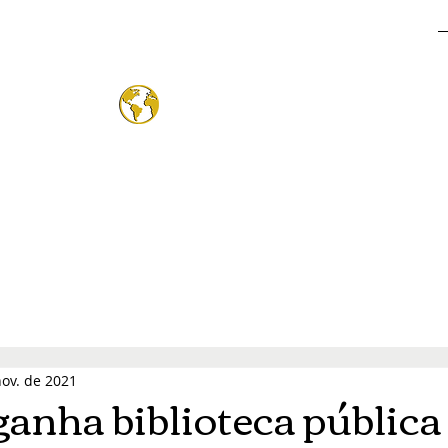
o Mund
®
nov. de 2021
ganha biblioteca pública