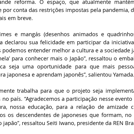
nde reforma. O espaço, que atualmente manté
 por conta das restrições impostas pela pandemia, d
ais em breve.
imes e mangás (desenhos animados e quadrinhos 
eclarou sua felicidade em participar da iniciativa.
 podemos entender melhor a cultura e a sociedade j
ela’ para conhecer mais o Japão”, ressaltou o embai
ca seja uma oportunidade para que mais pesso
ura japonesa e aprendam japonês”, salientou Yamada
lmente trabalha para que o projeto seja implement
s no país. “Agradecemos a participação nesse evento 
ura, nossa educação, para a relação de amizade 
os os descendentes de japoneses que formam, no Br
japão”, ressaltou Seiti Iwano, presidente da REN Bras