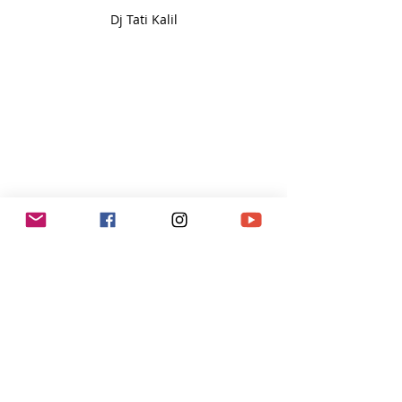
Dj Tati Kalil
Ana Machado, Tati Kalil e Hanh Le