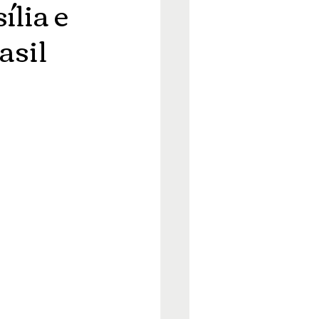
ília e
asil