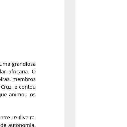
 uma grandiosa 
r africana. O 
eiras, membros 
ruz, e contou 
que animou os 
re D'Oliveira, 
 de autonomia. 