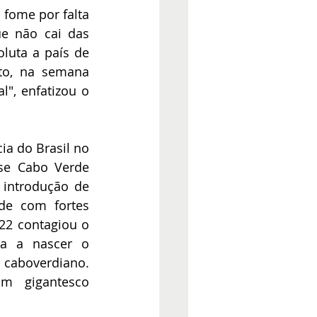
ome por falta 
e não cai das 
uta a país de 
o, na semana 
", enfatizou o 
a do Brasil no 
se Cabo Verde 
introdução de 
de com fortes 
22 contagiou o 
a a nascer o 
caboverdiano. 
 gigantesco 