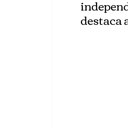
independ
destaca 