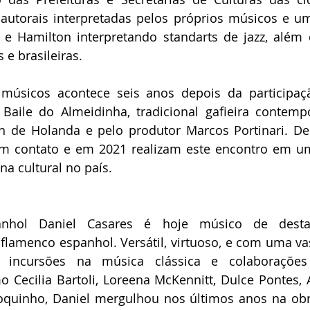
autorais interpretadas pelos próprios músicos e um
e Hamilton interpretando standarts de jazz, além d
e brasileiras.
músicos acontece seis anos depois da participaçã
Baile do Almeidinha, tradicional gafieira contempo
n de Holanda e pelo produtor Marcos Portinari. De 
m contato e em 2021 realizam este encontro em 
a cultural no país.
panhol Daniel Casares é hoje músico de dest
lamenco espanhol. Versátil, virtuoso, e com uma vas
m incursões na música clássica e colaborações 
o Cecilia Bartoli, Loreena McKennitt, Dulce Pontes, A
oquinho, Daniel mergulhou nos últimos anos na obr