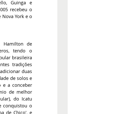
llo, Guinga e 
005 recebeu o 
 Nova York e o 
, Hamilton de 
ros, tendo o 
lar brasileira 
tes tradições 
adicionar duas 
dade de solos e 
 e a conceber 
io de melhor 
ar), do Icatu 
e conquistou o 
 de Chico', e 