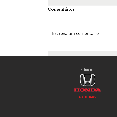
Comentários
Escreva um comentário
O mês da francofonia agita
a cena cultural de Brasília
Patrocínio
AUTOHAUS