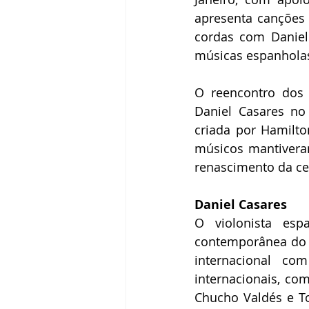
apresenta canções 
cordas com Daniel 
músicas espanholas 
O reencontro dos 
Daniel Casares no 
criada por Hamilto
músicos mantivera
renascimento da cen
Daniel Casares
O violonista es
contemporânea do f
internacional co
internacionais, com
Chucho Valdés e T