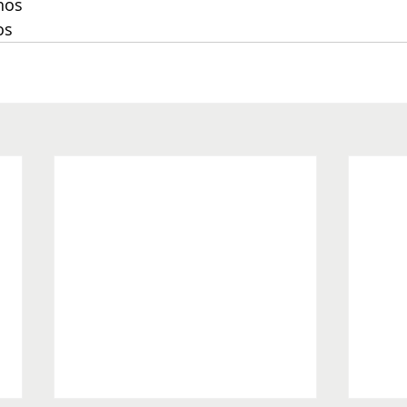
nos
os