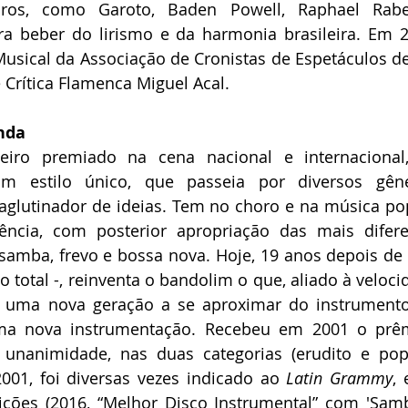
leiros, como Garoto, Baden Powell, Raphael Rabe
a beber do lirismo e da harmonia brasileira. Em 2
usical da Associação de Cronistas de Espetáculos de
Crítica Flamenca Miguel Acal.
nda
ileiro premiado na cena nacional e internacional
m estilo único, que passeia por diversos gêne
glutinador de ideias. Tem no choro e na música popu
ência, com posterior apropriação das mais diferen
 samba, frevo e bossa nova. Hoje, 19 anos depois de 
o total -, reinventa o bandolim o que, aliado à veloci
ra uma nova geração a se aproximar do instrumento
a nova instrumentação. Recebeu em 2001 o prêm
 unanimidade, nas duas categorias (erudito e popul
001, foi diversas vezes indicado ao 
Latin Grammy
, 
ções (2016, “Melhor Disco Instrumental” com 'Samba