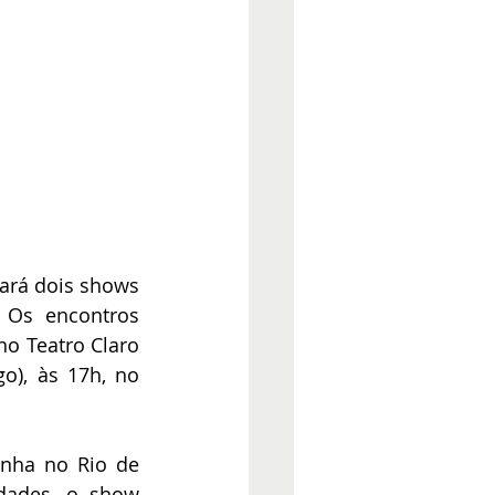
ará dois shows 
 Os encontros 
no Teatro Claro 
), às 17h, no 
nha no Rio de 
dades, o show 