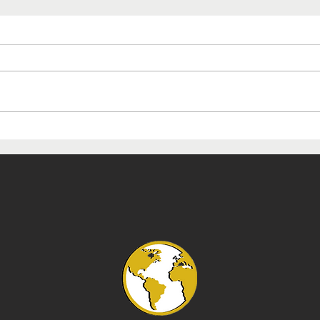
Mostra de ikebana celebra
Mos
130 anos de amizade entre
Esp
Brasil e Japão