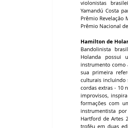
violonistas brasi
Yamandú Costa par
Prêmio Revelação M
Prêmio Nacional de 
Hamilton de Hola
Bandolinista bras
Holanda possui u
instrumento como a
sua primeira refer
culturais incluindo
cordas extras - 10 n
improvisos, inspi
formações com um
instrumentista por
Hartford de Artes 2
troféu em duas edi