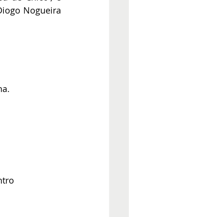
Diogo Nogueira 
na.
ntro