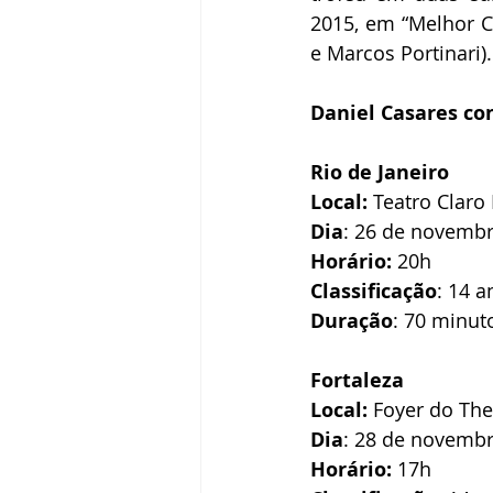
2015, em “Melhor C
e Marcos Portinari).
Daniel Casares co
Rio de Janeiro
Local: 
Teatro Claro
Dia
: 26 de novembro
Horário:
 20h
Classificação
: 14 a
Duração
: 70 minut
Fortaleza
Local: 
Foyer do The
Dia
: 28 de novemb
Horário:
 17h