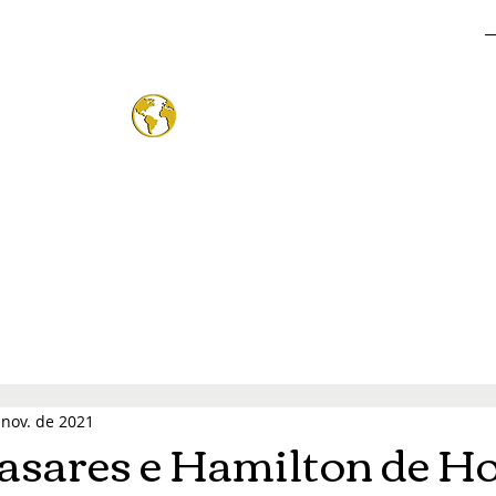
o Mund
®
 nov. de 2021
asares e Hamilton de H