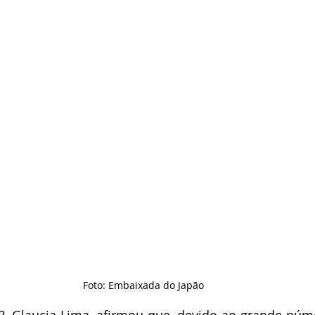
Foto: Embaixada do Japão
B, Glaucia Lima, afirmou que, devido ao grande núme