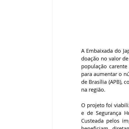
A Embaixada do Japã
doação no valor de
população carente 
para aumentar o nú
de Brasília (APB), 
na região.
O projeto foi viabi
e de Segurança Hu
Custeada pelos imp
beneficiam diret