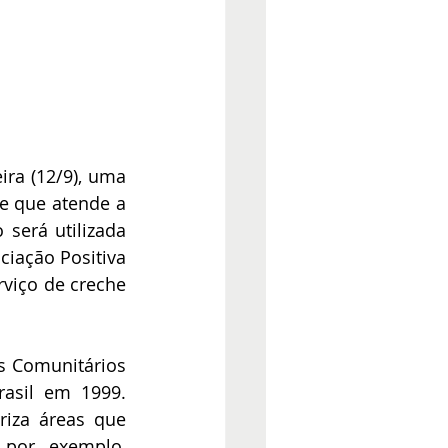
ra (12/9), uma 
e que atende a 
será utilizada 
iação Positiva 
rviço de creche 
s Comunitários 
sil em 1999. 
riza áreas que 
por exemplo, 