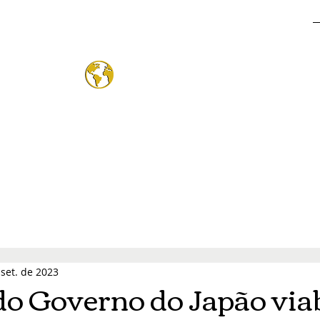
o Mund
®
 set. de 2023
o Governo do Japão viab