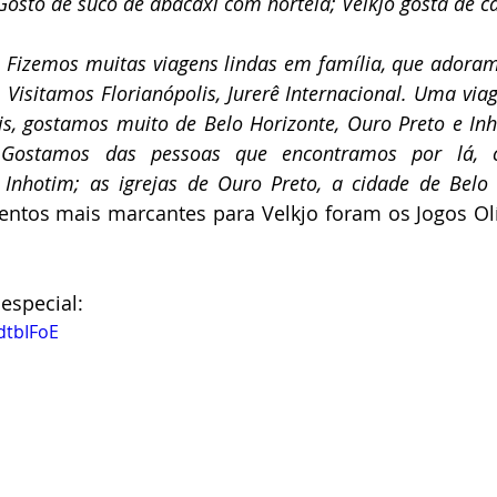
Gosto de suco de abacaxi com hortelã; Velkjo gosta de ca
: 
Fizemos muitas viagens lindas em família, que adoramo
 Visitamos Florianópolis, Jurerê Internacional. Uma via
is, gostamos muito de Belo Horizonte, Ouro Preto e Inh
r. Gostamos das pessoas que encontramos por lá,
nhotim; as igrejas de Ouro Preto, a cidade de Belo H
ntos mais marcantes para Velkjo foram os Jogos Olí
.
 especial:
dtbIFoE