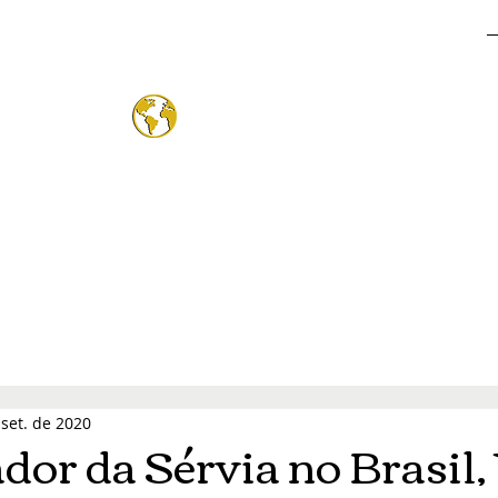
o Mund
®
 set. de 2020
or da Sérvia no Brasil,