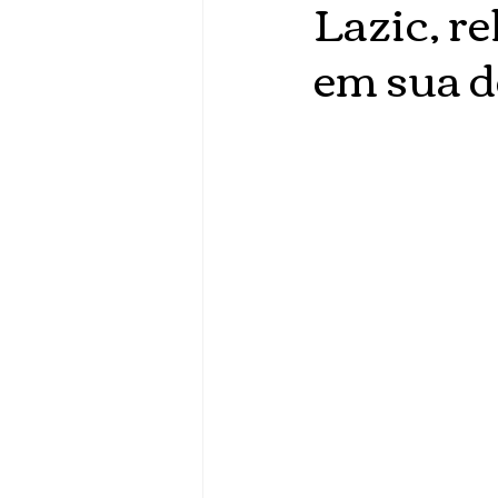
Lazic, 
em sua d