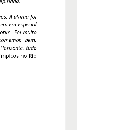
ipirinha.
s. A última foi 
gem em especial 
otim. Foi muito 
 comemos bem. 
orizonte, tudo 
mpicos no Rio 