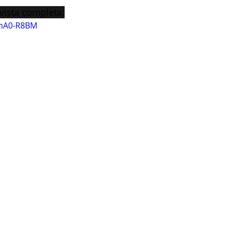
ista completa:
HmA0-R8BM