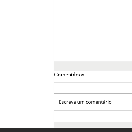
Comentários
Escreva um comentário
O mês da francofonia agita
a cena cultural de Brasília