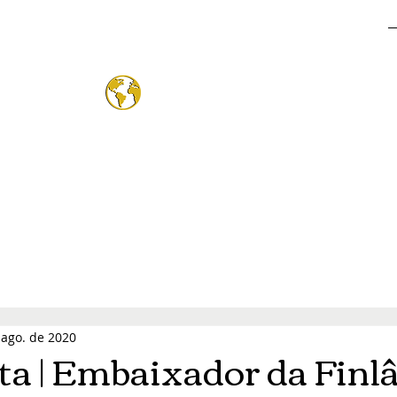
o Mund
®
 ago. de 2020
ta | Embaixador da Finl