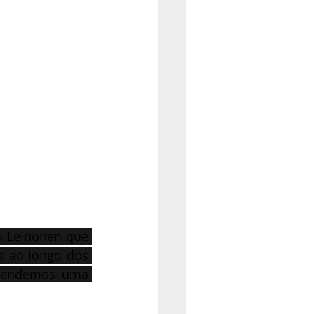
o Leinonen que 
 ao longo dos 
rendemos uma 