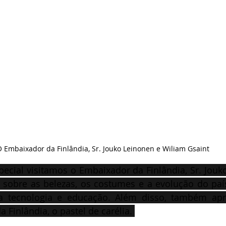
 Embaixador da Finlândia, Sr. Jouko Leinonen e Wiliam Gsaint
ecial visitamos o Embaixador da Finlândia, Sr. Jouk
sobre as belezas, os costumes e a evolução do país
a tecnologia e educação. Além disso, também ap
a Finlândia, o pastel de carélia. 