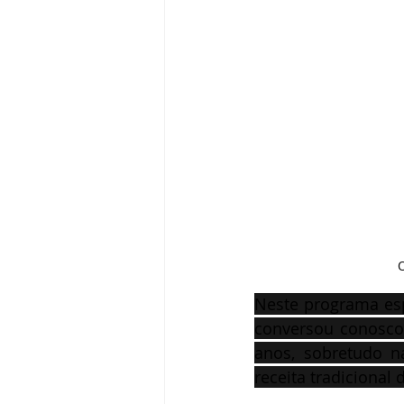
O
Neste programa esp
conversou conosco 
anos, sobretudo n
receita tradicional d