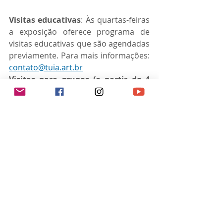
Visitas educativas
: Às quartas-feiras 
a exposição oferece programa de 
visitas educativas que são agendadas 
previamente. Para mais informações: 
contato@tuia.art.br
Visitas para grupos (a partir de 4 
pessoas)
: São realizadas visitas 
guiadas para grupos (a partir de 4 
pessoas) mediante agendamento 
prévio. Para mais informações: 
ccp-
brasilia@camoes.mne.pt
; e 
instagram: @camoes_brasil
Posts recentes
Ver tudo