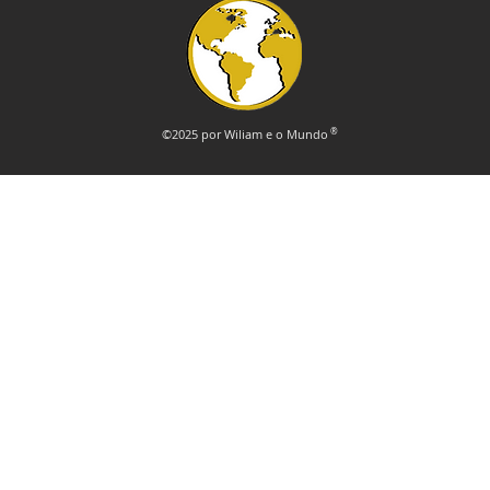
©2025 por Wiliam e o Mundo
®