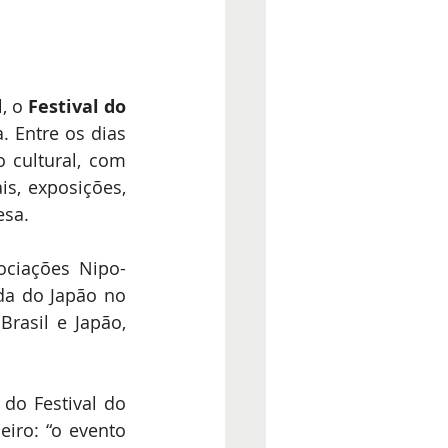
, o 
Festival do 
 Entre os dias 
cultural, com 
s, exposições, 
esa.
ociações Nipo-
da do Japão no 
rasil e Japão, 
do Festival do 
iro: “o evento 