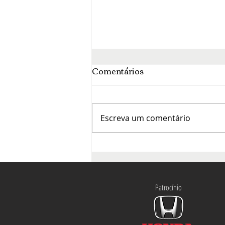
Comentários
Escreva um comentário
O mês da francofonia agita
a cena cultural de Brasília
Patrocínio