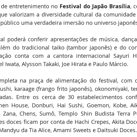
 de entretenimento no 
Festival do Japão Brasília
, 
que valorizam a diversidade cultural da comunidade n
público uma verdadeira imersão no universo japonê
val poderá conferir apresentações de música, dança,
lém do tradicional taiko (tambor japonês) e do con
ação conta com a cantora internacional Sayuri Hi
l Iwata, Alysson Takaki, Joe Hirata e Paulo Márcio.
mpleta na praça de alimentação do festival, com c
ushi, karaage (frango frito japonês), okonomiyaki, tem
adas. Entre os cerca de 30 estabelecimentos conf
amen House, Donburi, Hai Sushi, Goemon, Kobe, Aik
 Zana, Chens, Sumô, Templo Shin Budista Terra P
s doces ficam por conta de Hachi Crepes, Akita Doces
 Mandyu da Tia Alice, Amami Sweets e Daitsuki Doces.