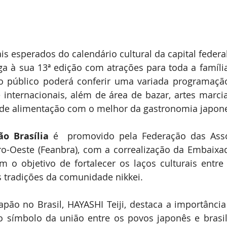
 esperados do calendário cultural da capital federal
ga à sua 13ª edição com atrações para toda a família.
o público poderá conferir uma variada programação 
e internacionais, além de área de bazar, artes marciai
de alimentação com o melhor da gastronomia japon
ão Brasília
 é  promovido pela Federação das Ass
tro-Oeste (Feanbra), com a correalização da Embaixa
m o objetivo de fortalecer os laços culturais entre B
s tradições da comunidade nikkei.
ão no Brasil, HAYASHI Teiji, destaca a importância 
o símbolo da união entre os povos japonês e brasile