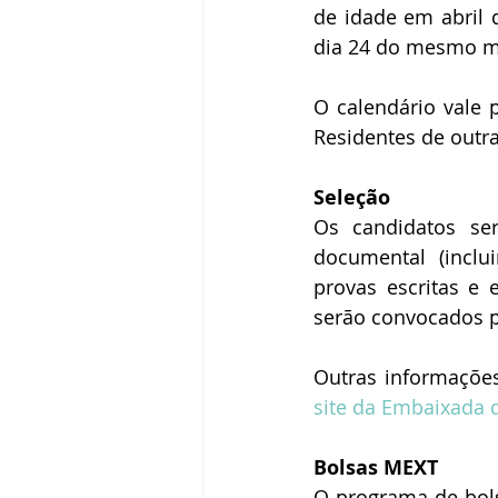
de idade em abril 
dia 24 do mesmo m
O calendário vale 
Residentes de outr
Seleção
Os candidatos se
documental (inclu
provas escritas e 
serão convocados p
site da Embaixada 
Bolsas MEXT
O programa de bolsa