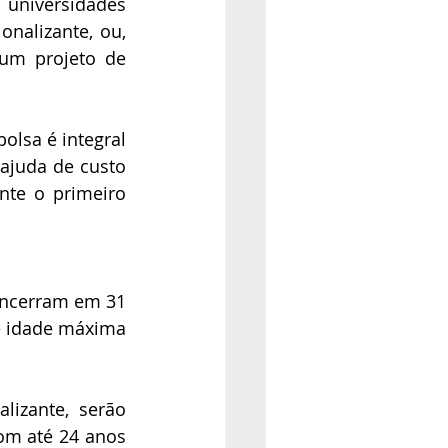
niversidades 
nalizante, ou, 
um projeto de 
olsa é integral 
ajuda de custo 
te o primeiro 
encerram em 31 
 idade máxima 
izante, serão 
m até 24 anos 