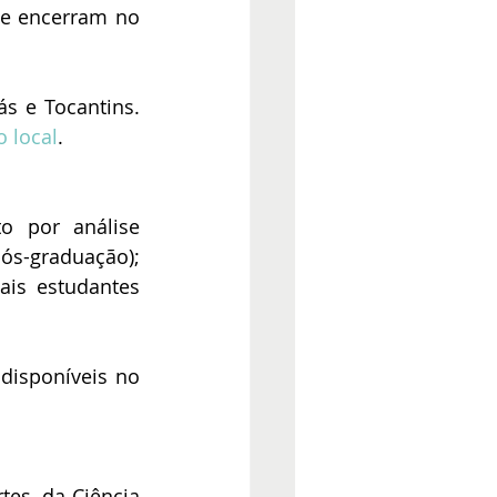
se encerram no 
s e Tocantins. 
 local
.
 por análise 
s-graduação); 
ais estudantes 
Outras informações sobre as inscrições e detalhes do programa estão disponíveis no 
es, da Ciência 