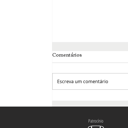
Comentários
Escreva um comentário
O mês da francofonia agita
a cena cultural de Brasília
Patrocínio