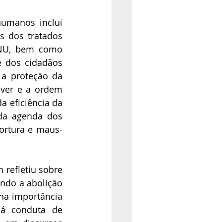
umanos inclui 
 dos tratados 
NU, bem como 
 dos cidadãos 
a proteção da 
iver e a ordem 
 eficiência da 
da agenda dos 
tortura e maus-
refletiu sobre 
ndo a abolição 
na importância 
má conduta de 