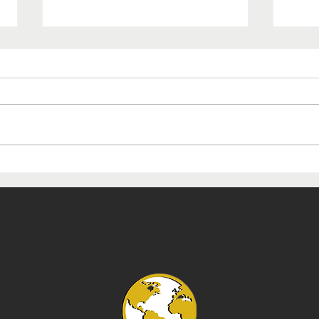
Mostra de ikebana celebra
Mos
130 anos de amizade entre
Esp
Brasil e Japão