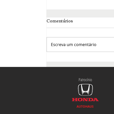
Comentários
Escreva um comentário
O mês da francofonia agita
a cena cultural de Brasília
Patrocínio
AUTOHAUS