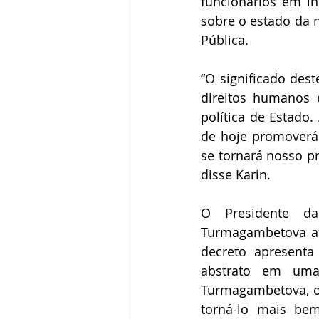
funcionários em in
sobre o estado da 
Pública.
“O significado dest
direitos humanos 
política de Estado
de hoje promoverá
se tornará nosso pr
disse Karin.
O Presidente d
Turmagambetova af
decreto apresent
abstrato em uma
Turmagambetova, o 
torná-lo mais bem