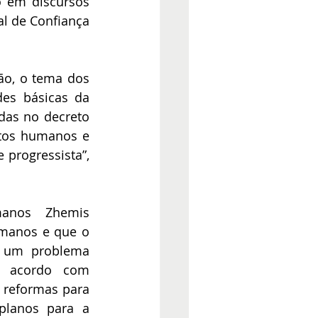
o em discursos 
l de Confiança 
ão, o tema dos 
es básicas da 
das no decreto 
tos humanos e 
progressista”, 
anos Zhemis 
manos e que o 
 um problema 
e acordo com 
 reformas para 
planos para a 