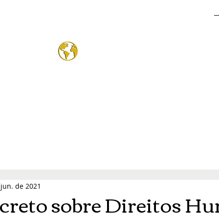
o Mund
®
 jun. de 2021
creto sobre Direitos H