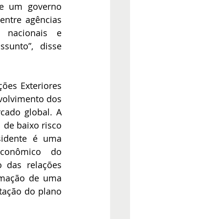
de um governo 
ntre agências 
 nacionais e 
sunto”, disse 
es Exteriores 
volvimento dos 
ado global. A 
de baixo risco 
sidente é uma 
econômico do 
 das relações 
rmação de uma 
ação do plano 