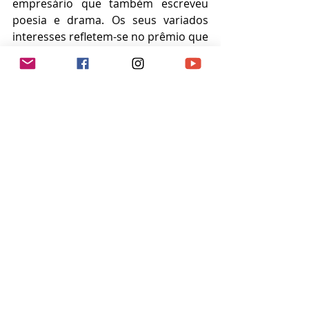
empresário que também escreveu 
poesia e drama. Os seus variados 
interesses refletem-se no prêmio que 
estabeleceu e para o qual lançou as 
bases em 1895, quando escreveu o 
seu último testamento, deixando 
grande parte da sua riqueza para a 
criação do prêmio.
Desde 1901, o Prêmio Nobel tem 
vindo a homenagear homens e 
mulheres de todo o mundo pelas 
suas realizações notáveis em física, 
química, fisiologia ou medicina, 
literatura e pelo trabalho em prol da 
paz.
Acompanhe ao vivo a divulgação dos 
nomeados de 2023 aqui: 