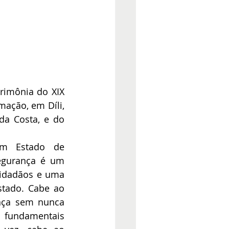
rimônia do XIX 
ação, em Díli, 
a Costa, e do 
um Estado de 
egurança é um 
cidadãos e uma 
stado. Cabe ao 
nça sem nunca 
 fundamentais 