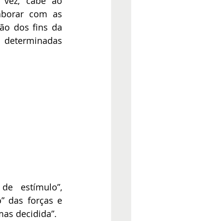
vez, cabe ao 
borar com as 
ão dos fins da 
determinadas 
e estímulo”, 
 das forças e 
mas decidida”.