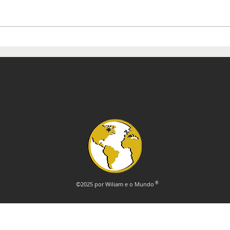
Mostra de ikebana celebra
Mos
130 anos de amizade entre
Esp
Brasil e Japão
©2025 por Wiliam e o Mundo
®