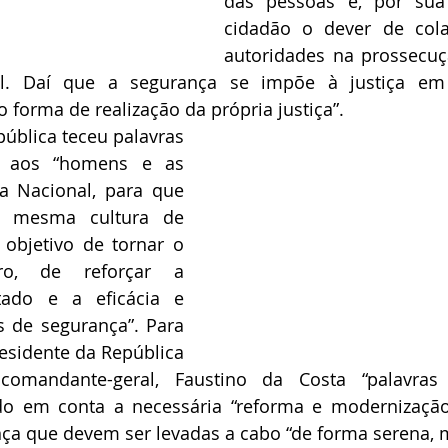
das pessoas e, por sua 
cidadão o dever de cola
autoridades na prossecuç
al. Daí que a segurança se impõe à justiça em 
 forma de realização da própria justiça”.
ública teceu palavras 
 aos “homens e as 
a Nacional, para que 
 mesma cultura de 
objetivo de tornar o 
o, de reforçar a 
ado e a eficácia e 
s de segurança”. Para 
esidente da República 
omandante-geral, Faustino da Costa “palavras d
do em conta a necessária “reforma e modernização”
nça que devem ser levadas a cabo “de forma serena, 