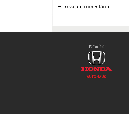
Escreva um comentário
O mês da francofonia agita
a cena cultural de Brasília
Patrocínio
AUTOHAUS