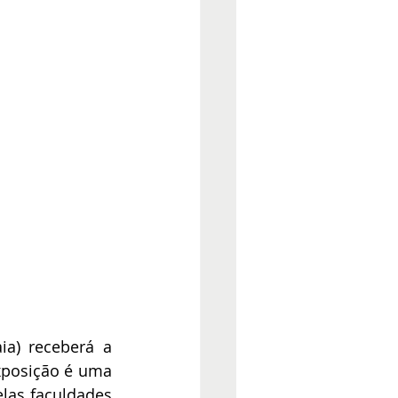
a) receberá a 
xposição é uma 
las faculdades 