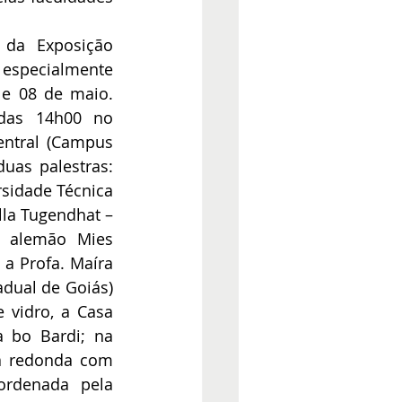
da Exposição 
specialmente 
e 08 de maio.  
das 14h00 no 
entral (Campus 
as palestras: 
sidade Técnica 
lla Tugendhat – 
 alemão Mies 
a Profa. Maíra 
adual de Goiás) 
 vidro, a Casa 
 bo Bardi; na 
 redonda com 
ordenada pela 