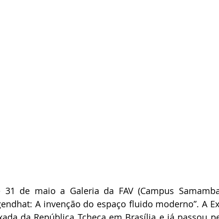
e 31 de maio a Galeria da FAV (Campus Samambai
ugendhat: A invenção do espaço fluido moderno”. A E
xada da República Tcheca em Brasília e já passou pe