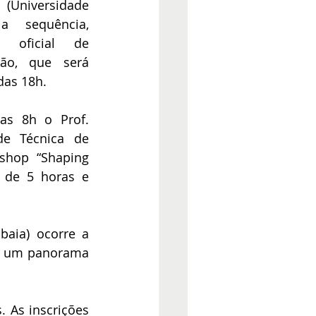
(Universidade 
 sequência, 
 oficial de 
ão, que será 
das 18h.
as 8h o Prof. 
e Técnica de 
shop “Shaping 
 de 5 horas e 
aia) ocorre a 
o um panorama 
 As inscrições 