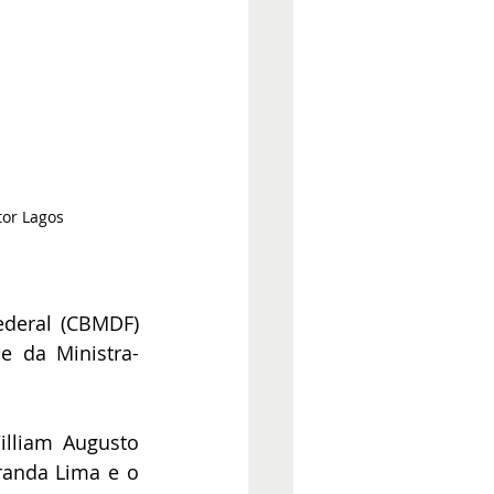
tor Lagos
ederal (CBMDF) 
e da Ministra-
lliam Augusto 
randa Lima e o 