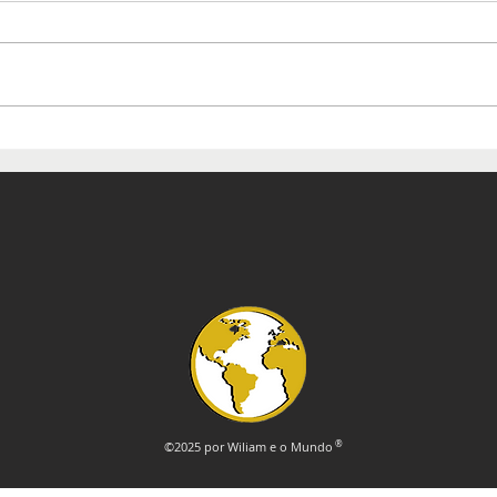
Mostra de ikebana celebra
Mos
130 anos de amizade entre
Esp
Brasil e Japão
©2025 por Wiliam e o Mundo
®