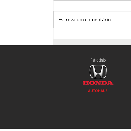
Escreva um comentário
O mês da francofonia agita
a cena cultural de Brasília
Patrocínio
AUTOHAUS