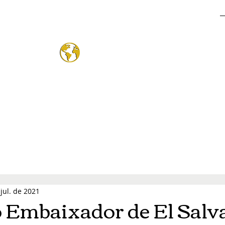
o Mund
®
jul. de 2021
o Embaixador de El Salv