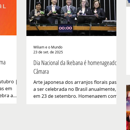
edição da mostra anual da Ikebana
 e do
Sogetsu Brasília, realizada em parceria
ofonia
com a Embaixada do Japão. O evento é
s em todos
um dos destaques culturais da
quinta
programação oficial do Ano do
Intercâmbio da
Wiliam e o Mundo
23 de set. de 2025
ema
Dia Nacional da Ikebana é homenageado na
Câmara
utubro | ️
Arte japonesa dos arranjos florais passa
das em
a ser celebrada no Brasil anualmente,
ebra a
em 23 de setembro. Homenagem com
 poder das
autoridades observou em...
o, o Cine
2025 do
ema