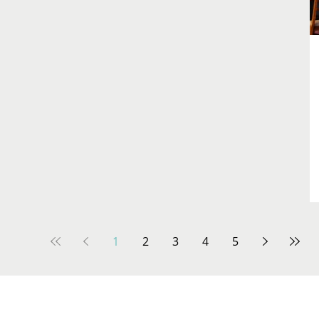
s que
icas,
de sete
 a
bras
1
2
3
4
5