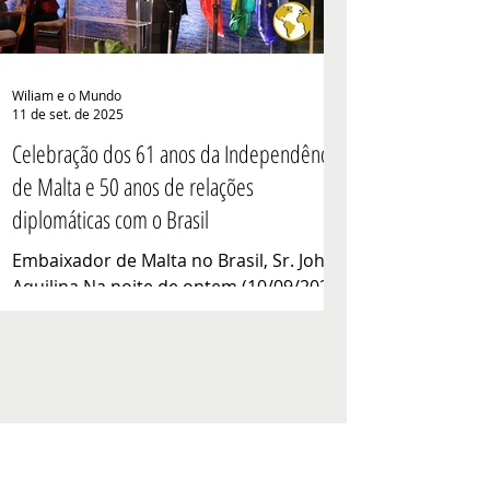
produzido atualmen
Wiliam e o Mundo
11 de set. de 2025
Celebração dos 61 anos da Independência
de Malta e 50 anos de relações
diplomáticas com o Brasil
Embaixador de Malta no Brasil, Sr. John
Aquilina Na noite de ontem (10/09/2025),
às 19h, a Villa Rizza em Brasília, recebeu
um evento...