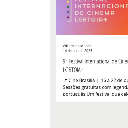
da paz, dos direitos humanos
diálogo intercultural. A Franc
reúne 320 milhões de falante
os continentes. O francês é a 
língua m
Wiliam e o Mundo
14 de out. de 2025
9º Festival Internacional de Cin
LGBTQIA+
📍 Cine Brasília | ️ 16 a 22 de o
Sessões gratuitas com legen
português Um festival que cel
diversidade, a resistência e o
histórias De 16 a 22 de outubr
Brasília será palco da Edição 
Festival Internacional de Cin