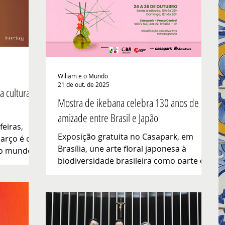
Wiliam e o Mundo
21 de out. de 2025
a cultural
Mostra de ikebana celebra 130 anos de
amizade entre Brasil e Japão
feiras,
Exposição gratuita no Casapark, em
Março é o
Brasília, une arte floral japonesa à
 o mundo,
biodiversidade brasileira como parte das
a riqueza
comemorações do Ano do Intercâmbio
dade das
da Amizade Brasil-Japão Brasília recebe,
il, uma
entre 24 e 26 de outubro, na praça
e
central do Casapark, a exposição
Ikebana – Caminhos da Natureza , 38ª
mocracia,