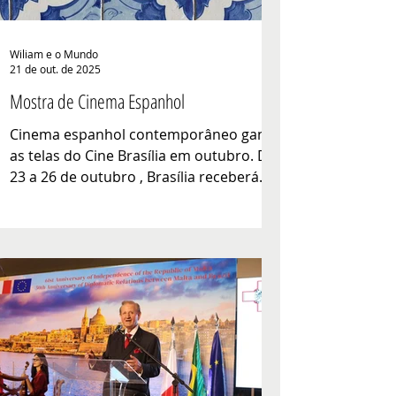
Wiliam e o Mundo
21 de out. de 2025
Mostra de Cinema Espanhol
Cinema espanhol contemporâneo ganha
as telas do Cine Brasília em outubro. De
23 a 26 de outubro , Brasília receberá
mais uma edição da Mostra de Cinema
Espanhol , uma iniciativa da Embaixada
da Espanha no Brasil, com apoio da
Secretaria de Cultura do Distrito Federal
e do Cine Brasília. A programação
gratuita apresenta ao público
brasiliense uma seleção de filmes
premiados e contemporâneos,
destacando a diversidade cultural,
linguística e estética do cinema