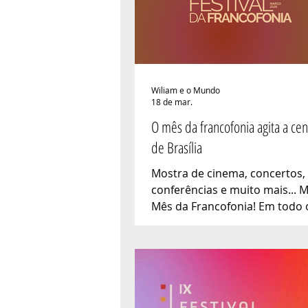
Wiliam e o Mundo
18 de mar.
O mês da francofonia agita a cen
de Brasília
Mostra de cinema, concertos, 
conferências e muito mais... 
Mês da Francofonia! Em todo
países se unem para celebrar 
da língua francesa e a diversi
culturas francófonas. No Bras
programação especial oferec
atividades culturais variadas,
promovendo os valores da de