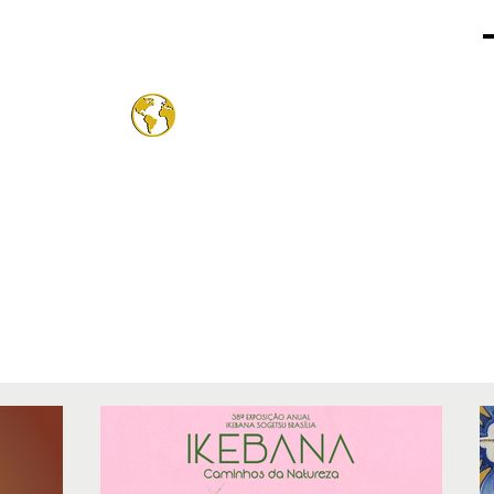
o Mund
®