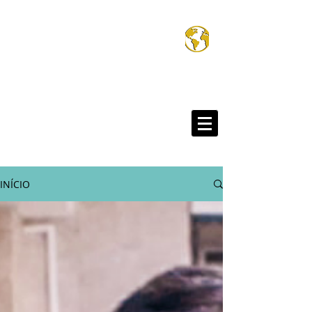
Wiliam e o Mund
®
INÍCIO